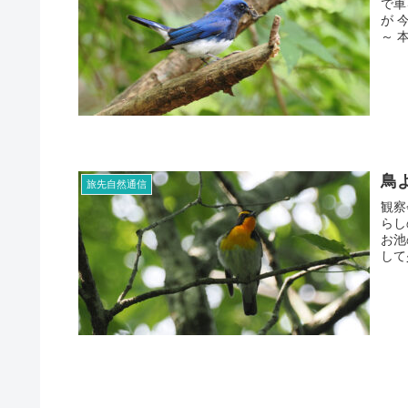
で車
が 
～ 
鳥
旅先自然通信
観察
らし
お池
して