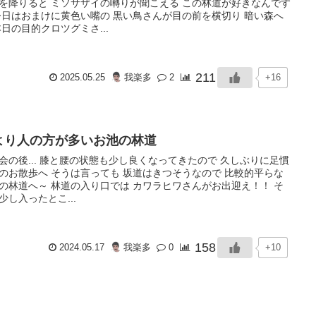
を降りると ミソサザイの囀りが聞こえる この林道が好きなんです
今日はおまけに黄色い嘴の 黒い鳥さんが目の前を横切り 暗い森へ
本日の目的クロツグミさ...
211
+16
2025.05.25
我楽多
2
より人の方が多いお池の林道
会の後... 膝と腰の状態も少し良くなってきたので 久しぶりに足慣
のお散歩へ そうは言っても 坂道はきつそうなので 比較的平らな
の林道へ～ 林道の入り口では カワラヒワさんがお出迎え！！ そ
少し入ったとこ...
158
+10
2024.05.17
我楽多
0