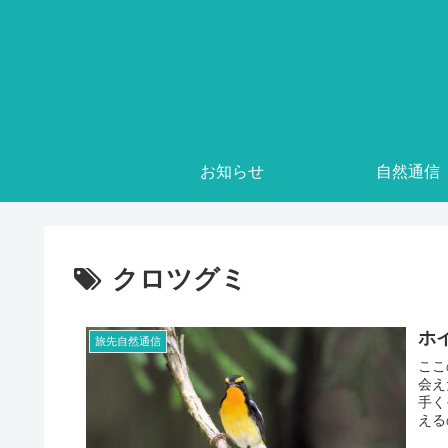
お知らせ
自然通信
クロツグミ
ホ
旅先自然通信
ここ
会え
手く
える