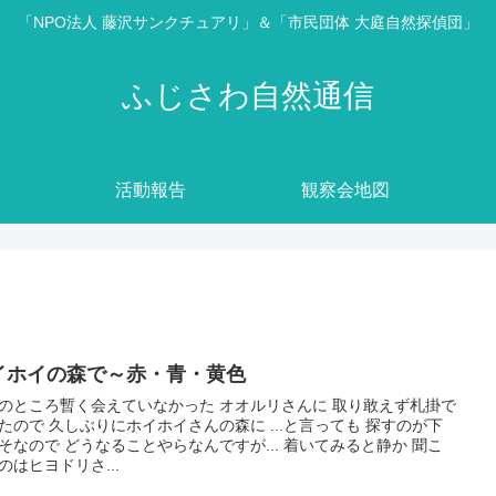
「NPO法人 藤沢サンクチュアリ」＆「市民団体 大庭自然探偵団」
ふじさわ自然通信
活動報告
観察会地図
イホイの森で～赤・青・黄色
のところ暫く会えていなかった オオルリさんに 取り敢えず札掛で
たので 久しぶりにホイホイさんの森に ...と言っても 探すのが下
そなので どうなることやらなんですが... 着いてみると静か 聞こ
のはヒヨドリさ...