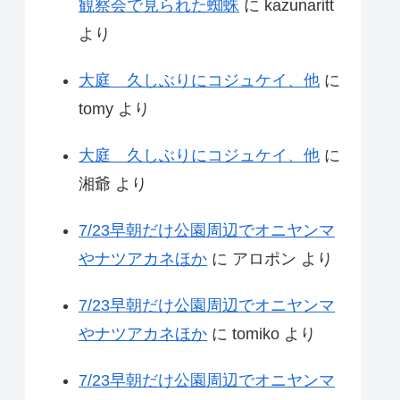
観察会で見られた蜘蛛
に
kazunaritt
より
大庭 久しぶりにコジュケイ、他
に
tomy
より
大庭 久しぶりにコジュケイ、他
に
湘爺
より
7/23早朝だけ公園周辺でオニヤンマ
やナツアカネほか
に
アロポン
より
7/23早朝だけ公園周辺でオニヤンマ
やナツアカネほか
に
tomiko
より
7/23早朝だけ公園周辺でオニヤンマ