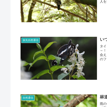
人を
い
旅先自然通信
タイ
～！
会え
のフ
林
自然通信
雨の