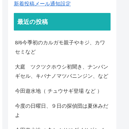
新着投稿メール通知設定
最近の投稿
8/6今季初のカルガモ親子やキジ、カワ
セミなど
大庭 ツクツクホウシ初聞き、ナンバン
ギセル、キバナノマツバニンジン、など
今田遊水地（ チュウサギ登場 など ）
今度の日曜日、９日の探偵団は夏休みだ
よ