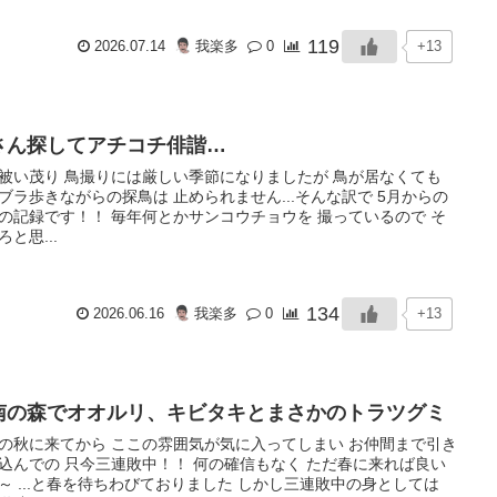
119
+13
2026.07.14
我楽多
0
さん探してアチコチ俳諧…
被い茂り 鳥撮りには厳しい季節になりましたが 鳥が居なくても
ブラ歩きながらの探鳥は 止められません...そんな訳で 5月からの
の記録です！！ 毎年何とかサンコウチョウを 撮っているので そ
ろと思...
134
+13
2026.06.16
我楽多
0
南の森でオオルリ、キビタキとまさかのトラツグミ
の秋に来てから ここの雰囲気が気に入ってしまい お仲間まで引き
込んでの 只今三連敗中！！ 何の確信もなく ただ春に来れば良い
～ ...と春を待ちわびておりました しかし三連敗中の身としては