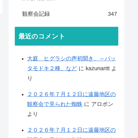
観察会記録
347
最近のコメント
大庭 ヒグラシの声初聞き、～バッ
タモドキ２種、など
に
kazunaritt
よ
り
２０２６年７月１２日に遠藤地区の
観察会で見られた蜘蛛
に
アロポン
より
２０２６年７月１２日に遠藤地区の