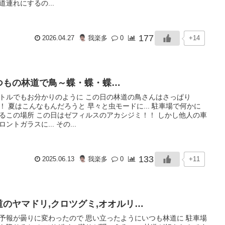
道連れにするの...
177
+14
2026.04.27
我楽多
0
つもの林道で鳥～蝶・蝶・蝶…
トルでもお分かりのように この日の林道の鳥さんはさっぱり
！ 夏はこんなもんだろうと 早々と虫モードに... 駐車場で何かに
るこの場所 この日はゼフィルスのアカシジミ！！ しかし他人の車
ロントガラスに... その...
133
+11
2025.06.13
我楽多
0
道のヤマドリ,クロツグミ,オオルリ…
予報が曇りに変わったので 思い立ったようにいつも林道に 駐車場