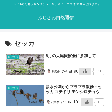
「NPO法人 藤沢サンクチュアリ」＆「市民団体 大庭自然探偵団」
ふじさわ自然通信
セッカ
6月の大庭観察会に参加して…
自然通信
90
+11
2026.06.15
我楽多
0
親水公園からブラブラ散歩～セ
自然通信
ッカ,コチドリ,モンシロチョウ…
101
+9
2026.05.14
我楽多
0