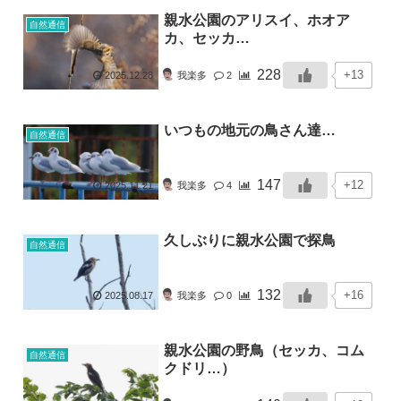
親水公園のアリスイ、ホオア
自然通信
カ、セッカ…
228
+13
2025.12.28
我楽多
2
いつもの地元の鳥さん達…
自然通信
147
+12
2025.11.21
我楽多
4
久しぶりに親水公園で探鳥
自然通信
132
+16
2025.08.17
我楽多
0
親水公園の野鳥（セッカ、コム
自然通信
クドリ…）