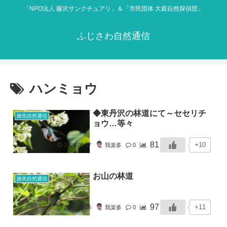
「NPO法人 藤沢サンクチュアリ」＆「市民団体 大庭自然探偵団」
ふじさわ自然通信
ハンミョウ
◆東丹沢の林道にて～セセリチ
旅先自然通信
ョウ…等々
81
+10
2026.05.07
我楽多
0
お山の林道
旅先自然通信
97
+11
2025.05.06
我楽多
0