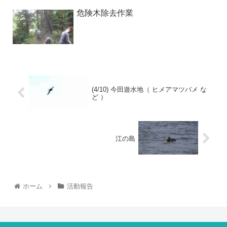
危険木除去作業
(4/10) 今田遊水地（ ヒメアマツバメ な
ど ）
江の島
ホーム
活動報告