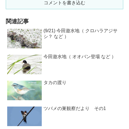
コメントを書き込む
関連記事
(9/21) 今田遊水地（ クロハラアジサ
シ？ など ）
今田遊水地（ オオバン登場 など ）
タカの渡り
ツバメの巣観察だより その1