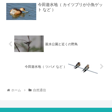
今田遊水地（ カイツブリが小魚ゲッ
ト など ）
親水公園と近くの野鳥
今田遊水地（ ツバメ など ）
ホーム
自然通信