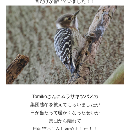
音だけが響いていました！！
Tomikoさんに
ムラサキツバメ
の
集団越冬を教えてもらいましたが
日が当たって暖かくなったせいか
集団から離れて
日向ぼっこをし始めました！！