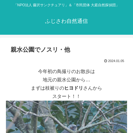
「NPO法人 藤沢サンクチュアリ」＆「市民団体 大庭自然探偵団」
ふじさわ自然通信
親水公園でノスリ・他
2024.01.05
今年初の鳥撮りのお散歩は
地元の親水公園から…
まずは枝被りの
ヒヨドリ
さんから
スタート！！