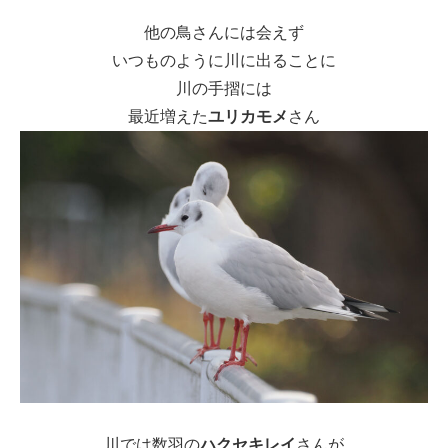
他の鳥さんには会えず
いつものように川に出ることに
川の手摺には
最近増えた
ユリカモメ
さん
川では数羽の
ハクセキレイ
さんが