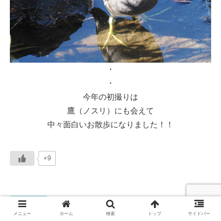
・
・
今年の初撮りは
鷹（ノスリ）にも会えて
中々面白いお散歩になりました！！
+9
自然通信
メニュー
ホーム
検索
トップ
サイドバー