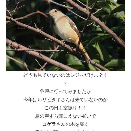
どうも見ていないのはジジ～だけ…？！
・
谷戸に行ってみましたが
今年はルリビタキさんは来ていないのか
この日も空振り！！
鳥の声すら聞こえない谷戸で
コゲラ
さんの木を突く