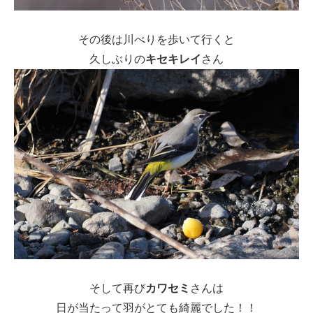
その後は川べりを歩いて行くと
久しぶりの
キセキレイ
さん
そして再び
カワセミ
さんは
日が当たって羽がとても綺麗でした！！