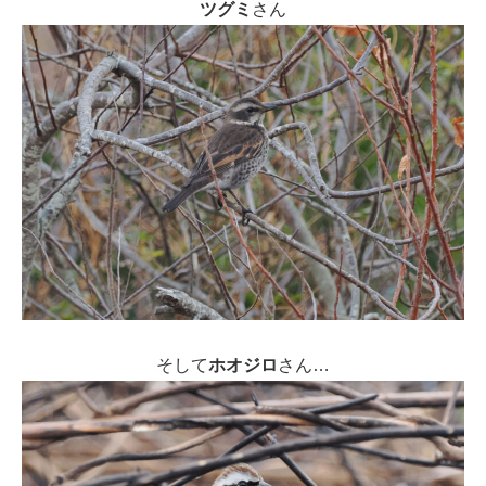
ツグミ
さん
そして
ホオジロ
さん…