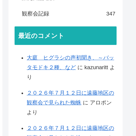
観察会記録
347
最近のコメント
大庭 ヒグラシの声初聞き、～バッ
タモドキ２種、など
に
kazunaritt
よ
り
２０２６年７月１２日に遠藤地区の
観察会で見られた蜘蛛
に
アロポン
より
２０２６年７月１２日に遠藤地区の