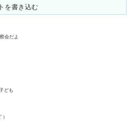
トを書き込む
観察会だよ
子ども
 ）