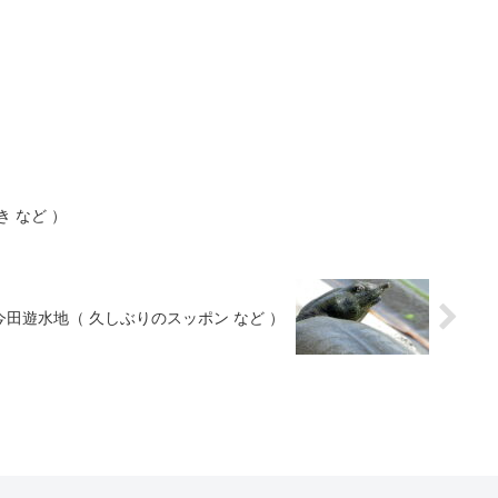
）
 など ）
今田遊水地（ 久しぶりのスッポン など ）