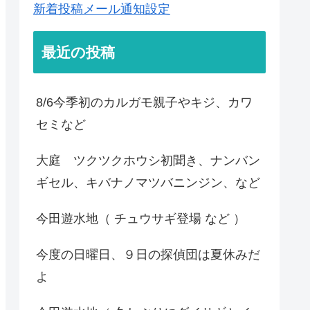
新着投稿メール通知設定
最近の投稿
8/6今季初のカルガモ親子やキジ、カワ
セミなど
大庭 ツクツクホウシ初聞き、ナンバン
ギセル、キバナノマツバニンジン、など
今田遊水地（ チュウサギ登場 など ）
今度の日曜日、９日の探偵団は夏休みだ
よ