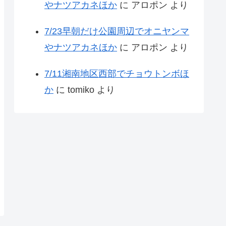
やナツアカネほか
に
アロポン
より
7/23早朝だけ公園周辺でオニヤンマ
やナツアカネほか
に
アロポン
より
7/11湘南地区西部でチョウトンボほ
か
に
tomiko
より