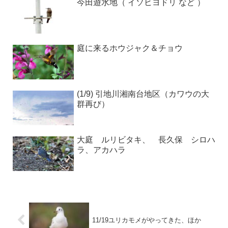
今田遊水地（ イソヒヨドリ など ）
庭に来るホウジャク＆チョウ
(1/9) 引地川湘南台地区（カワウの大
群再び）
大庭 ルリビタキ、 長久保 シロハ
ラ、アカハラ
11/19ユリカモメがやってきた、ほか