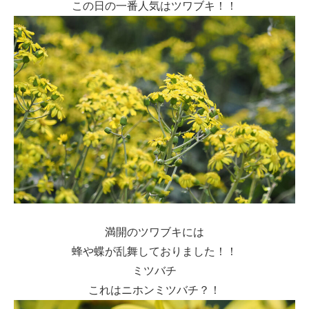
この日の一番人気はツワブキ！！
満開のツワブキには
蜂や蝶が乱舞しておりました！！
ミツバチ
これはニホンミツバチ？！