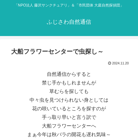
「NPO法人 藤沢サンクチュアリ」＆「市民団体 大庭自然探偵団」
ふじさわ自然通信
大船フラワーセンターで虫探し～
2024.11.20
自然通信からすると
禁じ手かもしれませんが
草むらを探しても
中々虫を見つけられない身としては
花の咲いているところを探すのが
手っ取り早いと言う訳で
大船フラワーセンターへ
まぁ今年は秋バラの開花も遅れ気味～