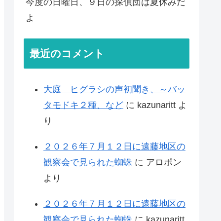
今度の日曜日、９日の探偵団は夏休みだ
よ
最近のコメント
大庭 ヒグラシの声初聞き、～バッ
タモドキ２種、など
に
kazunaritt
よ
り
２０２６年７月１２日に遠藤地区の
観察会で見られた蜘蛛
に
アロポン
より
２０２６年７月１２日に遠藤地区の
観察会で見られた蜘蛛
に
kazunaritt