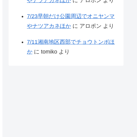
やナツアカネほか
に
アロポン
より
7/23早朝だけ公園周辺でオニヤンマ
やナツアカネほか
に
アロポン
より
7/11湘南地区西部でチョウトンボほ
か
に
tomiko
より