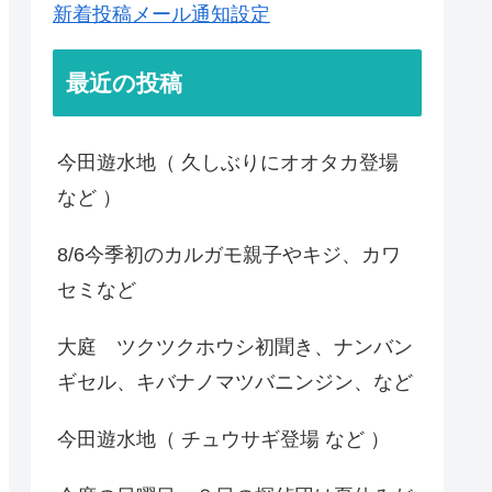
新着投稿メール通知設定
最近の投稿
今田遊水地（ 久しぶりにオオタカ登場
など ）
8/6今季初のカルガモ親子やキジ、カワ
セミなど
大庭 ツクツクホウシ初聞き、ナンバン
ギセル、キバナノマツバニンジン、など
今田遊水地（ チュウサギ登場 など ）