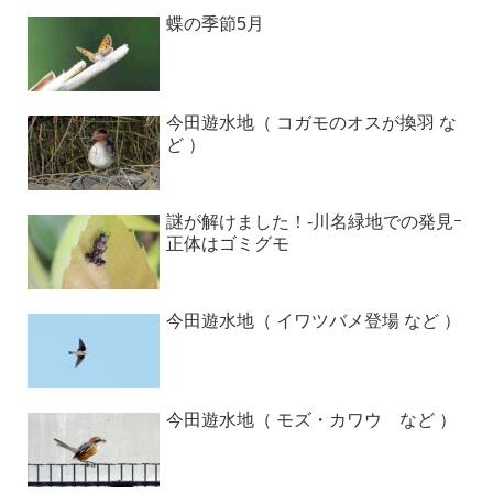
蝶の季節5月
今田遊水地（ コガモのオスが換羽 な
ど ）
謎が解けました！-川名緑地での発見ｰ
正体はゴミグモ
今田遊水地（ イワツバメ登場 など ）
今田遊水地（ モズ・カワウ など ）