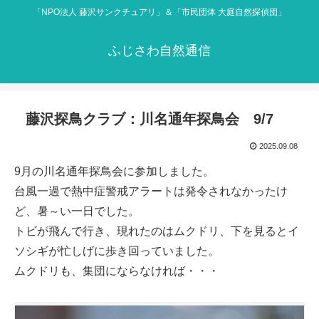
「NPO法人 藤沢サンクチュアリ」＆「市民団体 大庭自然探偵団」
ふじさわ自然通信
藤沢探鳥クラブ：川名通年探鳥会 9/7
2025.09.08
9月の川名通年探鳥会に参加しました。
台風一過で熱中症警戒アラートは発令されなかったけ
ど、暑～い一日でした。
トビが飛んで行き、現れたのはムクドリ、下を見るとイ
ソシギが忙しげに歩き回っていました。
ムクドリも、集団にならなければ・・・