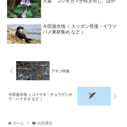
大庭 コシオガマが咲き出し、ほか
今田遊水地（ スッポン登場・イワツ
バメ巣材集め など ）
アオジ特集
今田遊水地（ ゴイサギ・チョウゲンボ
ウ・ハイタカ など ）
ホーム
自然通信