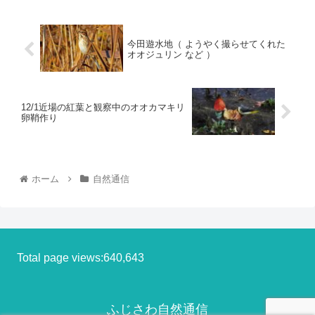
今田遊水地（ ようやく撮らせてくれた
オオジュリン など ）
12/1近場の紅葉と観察中のオオカマキリ
卵鞘作り
ホーム
自然通信
Total page views:640,643
ふじさわ自然通信