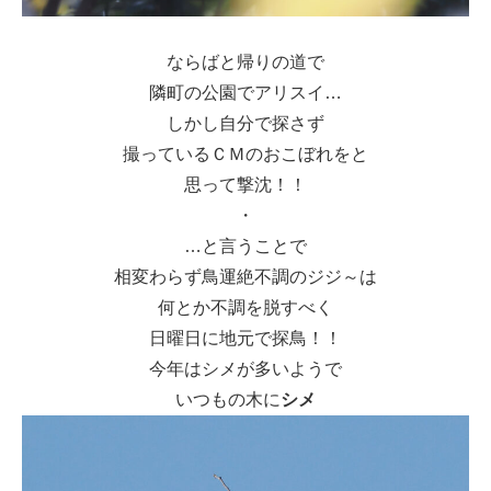
ならばと帰りの道で
隣町の公園でアリスイ…
しかし自分で探さず
撮っているＣＭのおこぼれをと
思って撃沈！！
・
…と言うことで
相変わらず鳥運絶不調のジジ～は
何とか不調を脱すべく
日曜日に地元で探鳥！！
今年はシメが多いようで
いつもの木に
シメ