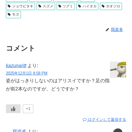
ジョウビタキ
スズメ
ツグミ
ハイタカ
ホオジロ
モズ
我楽多
コメント
kazunaritt
より:
2025年12月1日 8:58 PM
姿がはっきりしないのはアリスイですか？足の指
が前2本なのですが、どうですか？
+1
ログインして返信する
我楽多
より: