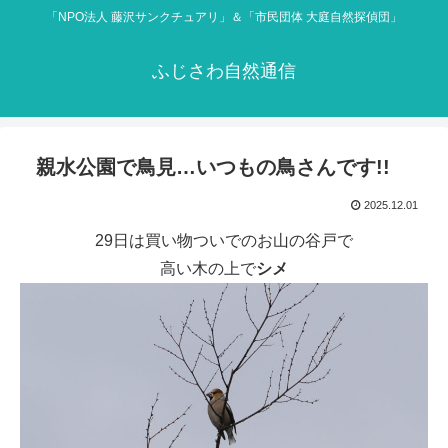
「NPO法人 藤沢サンクチュアリ」＆「市民団体 大庭自然探偵団」
ふじさわ自然通信
親水公園で鳥見…いつもの鳥さんです!!
2025.12.01
29日は買い物ついでのお山の谷戸で
高い木の上で
シメ