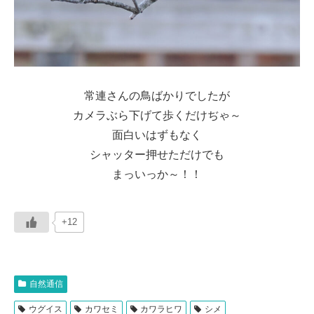
常連さんの鳥ばかりでしたが
カメラぶら下げて歩くだけぢゃ～
面白いはずもなく
シャッター押せただけでも
まっいっか～！！
+12
自然通信
ウグイス
カワセミ
カワラヒワ
シメ