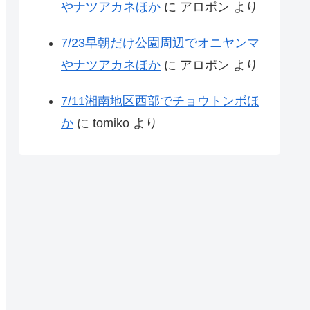
やナツアカネほか
に
アロポン
より
7/23早朝だけ公園周辺でオニヤンマ
やナツアカネほか
に
アロポン
より
7/11湘南地区西部でチョウトンボほ
か
に
tomiko
より