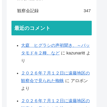
観察会記録
347
最近のコメント
大庭 ヒグラシの声初聞き、～バッ
タモドキ２種、など
に
kazunaritt
よ
り
２０２６年７月１２日に遠藤地区の
観察会で見られた蜘蛛
に
アロポン
より
２０２６年７月１２日に遠藤地区の