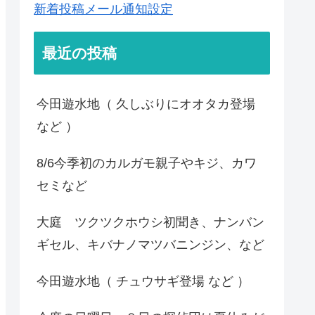
新着投稿メール通知設定
最近の投稿
今田遊水地（ 久しぶりにオオタカ登場
など ）
8/6今季初のカルガモ親子やキジ、カワ
セミなど
大庭 ツクツクホウシ初聞き、ナンバン
ギセル、キバナノマツバニンジン、など
今田遊水地（ チュウサギ登場 など ）