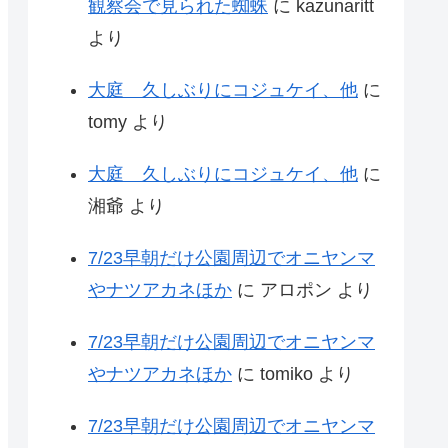
観察会で見られた蜘蛛
に
kazunaritt
より
大庭 久しぶりにコジュケイ、他
に
tomy
より
大庭 久しぶりにコジュケイ、他
に
湘爺
より
7/23早朝だけ公園周辺でオニヤンマ
やナツアカネほか
に
アロポン
より
7/23早朝だけ公園周辺でオニヤンマ
やナツアカネほか
に
tomiko
より
7/23早朝だけ公園周辺でオニヤンマ