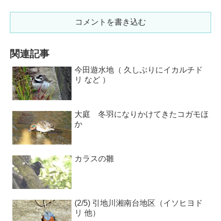
コメントを書き込む
関連記事
今田遊水地（ 久しぶりにイカルチド
リ など ）
大庭 冬羽になりかけてきたコガモほ
か
カラスの雛
(2/5) 引地川湘南台地区（イソヒヨド
リ 他）