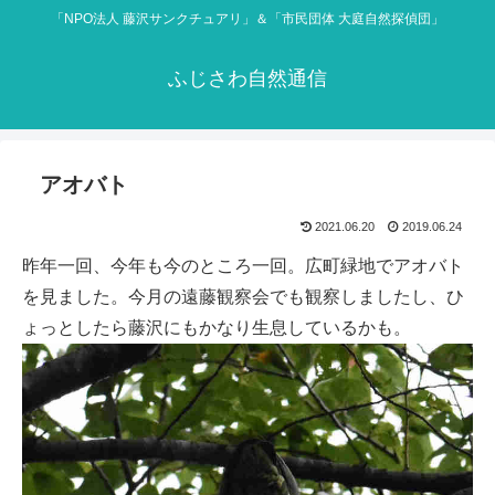
「NPO法人 藤沢サンクチュアリ」＆「市民団体 大庭自然探偵団」
ふじさわ自然通信
アオバト
2021.06.20
2019.06.24
昨年一回、今年も今のところ一回。広町緑地でアオバト
を見ました。今月の遠藤観察会でも観察しましたし、ひ
ょっとしたら藤沢にもかなり生息しているかも。