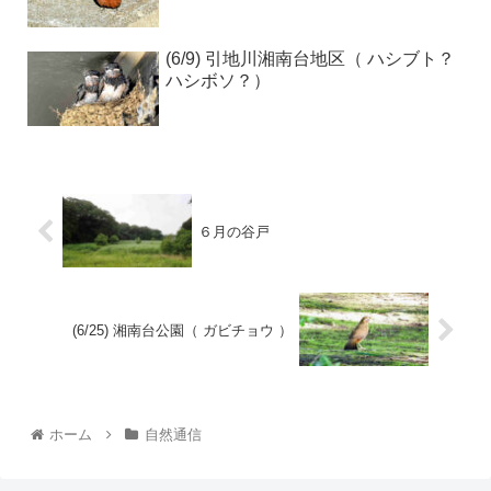
(6/9) 引地川湘南台地区（ ハシブト？
ハシボソ？）
６月の谷戸
(6/25) 湘南台公園（ ガビチョウ ）
ホーム
自然通信