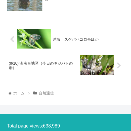
遠藤 スケバハゴロモほか
(8/16) 湘南台地区（今日のキジバトの
雛）
ホーム
自然通信
Total page views:638,989