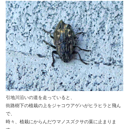
引地川沿いの道を走っていると、
街路樹下の植栽の上をジャコウアゲハがヒラヒラと飛ん
で、
時々、植栽にからんだウマノスズクサの葉に止まりま