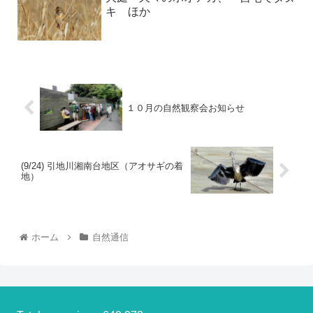
キ ほか
１０月の自然観察会お知らせ
(9/24) 引地川湘南台地区（アオサギの着
地）
ホーム
自然通信