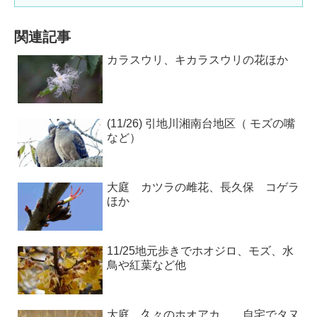
関連記事
カラスウリ、キカラスウリの花ほか
(11/26) 引地川湘南台地区（ モズの嘴
など）
大庭 カツラの雌花、長久保 コゲラ
ほか
11/25地元歩きでホオジロ、モズ、水
鳥や紅葉など他
大庭 久々のホオアカ、 自宅でタヌ