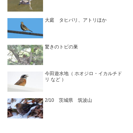
大庭 タヒバリ、アトリほか
驚きのトビの巣
今田遊水地（ ホオジロ・イカルチド
リ など ）
2/10 茨城県 筑波山