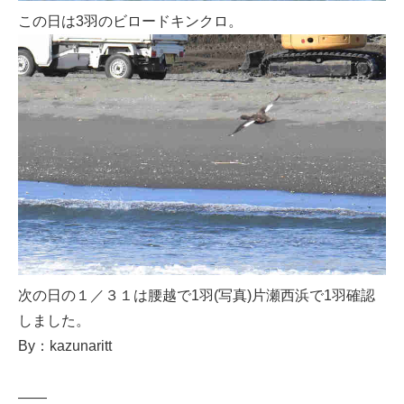
この日は3羽のビロードキンクロ。
次の日の１／３１は腰越で1羽(写真)片瀬西浜で1羽確認
しました。
By：kazunaritt
——