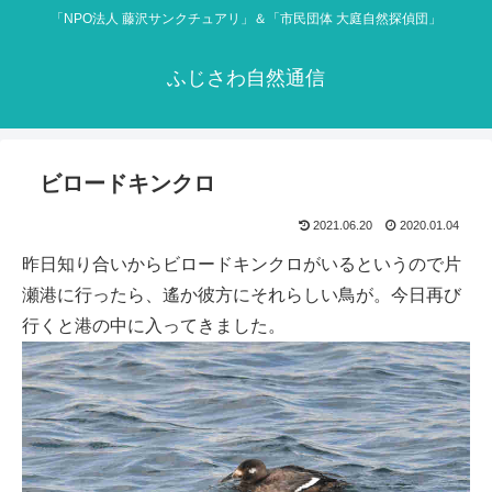
「NPO法人 藤沢サンクチュアリ」＆「市民団体 大庭自然探偵団」
ふじさわ自然通信
ビロードキンクロ
2021.06.20
2020.01.04
昨日知り合いからビロードキンクロがいるというので片
瀬港に行ったら、遙か彼方にそれらしい鳥が。今日再び
行くと港の中に入ってきました。