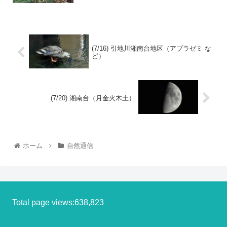
(7/16) 引地川湘南台地区（アブラゼミ な
ど）
(7/20) 湘南台（月金火木土）
ホーム
自然通信
Total page views:638,823