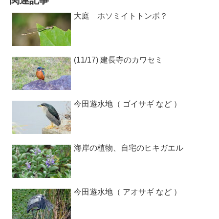
関連記事
大庭 ホソミイトトンボ？
(11/17) 建長寺のカワセミ
今田遊水地（ ゴイサギ など ）
海岸の植物、自宅のヒキガエル
今田遊水地（ アオサギ など ）