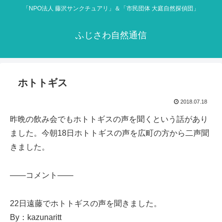
「NPO法人 藤沢サンクチュアリ」＆「市民団体 大庭自然探偵団」
ふじさわ自然通信
ホトトギス
2018.07.18
昨晩の飲み会でもホトトギスの声を聞くという話があり
ました。今朝18日ホトトギスの声を広町の方から二声聞
きました。
——コメント——
22日遠藤でホトトギスの声を聞きました。
By：kazunaritt