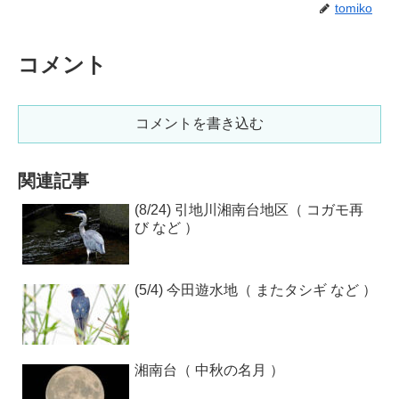
tomiko
コメント
コメントを書き込む
関連記事
(8/24) 引地川湘南台地区（ コガモ再
び など ）
(5/4) 今田遊水地（ またタシギ など ）
湘南台（ 中秋の名月 ）