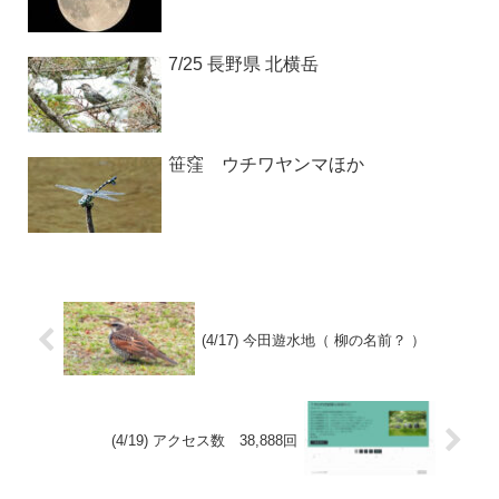
7/25 長野県 北横岳
笹窪 ウチワヤンマほか
(4/17) 今田遊水地（ 柳の名前？ ）
(4/19) アクセス数 38,888回