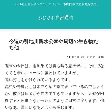
「NPO法人 藤沢サンクチュアリ」＆「市民団体 大庭自然探偵団」
ふじさわ自然通信
今週の引地川親水公園や周辺の生き物た
ち他
2021.06.20
2020.04.18
週末の今日は、雨風果ては雷も鳴る悪天候に。それでな
くても暗いニュースに覆われていますが、
追い打ちをかけられているようです。
昆虫や野鳥たちは木立や葉の陰で凌いでいるのでしょう
か。彼らは日頃から自力で生きていますから、天候が回
復すると何事もなかったかのように日常に戻ります。強
いなあ、逞しいなあと心から感じます。