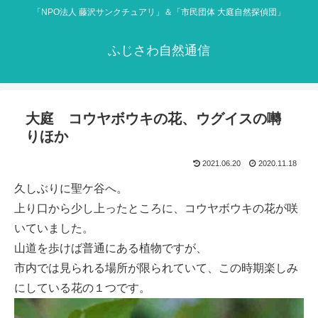
「NPO法人 藤沢サンクチュアリ」＆「市民団体 大庭自然探偵団」
ふじさわ自然通信
大庭 コウヤボウキの花、ウグイスの囀
りほか
2021.06.20
2020.11.18
久しぶりに聖ケ谷へ。
上り口から少し上ったところに、コウヤボウキの花が咲
いていました。
山道を歩けば普通にある植物ですが、
市内では見られる場所が限られていて、この時期楽しみ
にしている花の１つです。