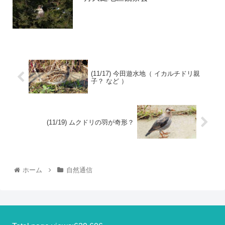
(11/17) 今田遊水地（ イカルチドリ親
子？ など ）
(11/19) ムクドリの羽が奇形？
ホーム
自然通信