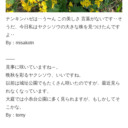
ナンキンハゼは‥う〜ん この美しさ 言葉がないです‥そ
うだ、今日私はヤクシソウの大きな株を見つけたんです
よ‥
By：misakotn
——
見事に咲いていますね～。
晩秋を彩るヤクシソウ、いいですね。
以前は城址公園でもたくさん咲いたのですが、最近見ら
れなくなっています。
大庭では小糸台公園に多く見られますが、もしかしてそ
こかな。
By：tomy