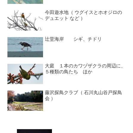
今田遊水地（ ウグイスとホオジロの
デュエット など ）
辻堂海岸 シギ、チドリ
大庭 １本のカワヅザクラの周辺に、
５種類の鳥たち ほか
藤沢探鳥クラブ（ 石川丸山谷戸探鳥
会 ）