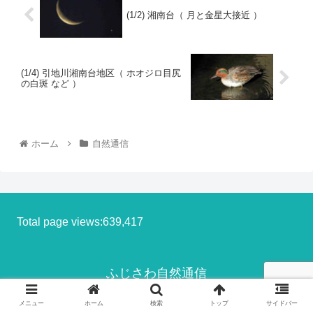
(1/2) 湘南台（ 月と金星大接近 ）
(1/4) 引地川湘南台地区（ ホオジロ目尻
の白斑 など ）
ホーム
自然通信
Total page views:639,417
ふじさわ自然通信
© 2013-2026 ふじさわ自然通信.
メニュー
ホーム
検索
トップ
サイドバー