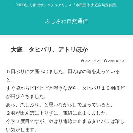
「NPO法人 藤沢サンクチュアリ」＆「市民団体 大庭自然探偵団」
ふじさわ自然通信
大庭 タヒバリ、アトリほか
2021.06.21
2019.01.03
５日ぶりに大庭へ出ました。田んぼの道を走っている
と、
すぐ脇からピピピピと鳴きながら、タヒバリ１０羽ほど
が飛び立ちました。
あら、久しぶり、と思いながら目で追っていると、
２羽が田んぼに下りずに、電線に止まりました。
今季２度目ですが、やはり電線に止まるタヒバリは珍し
い気がします。