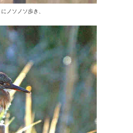
うにノソノソ歩き、