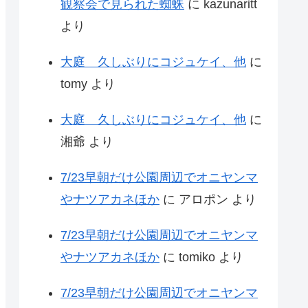
観察会で見られた蜘蛛
に
kazunaritt
より
大庭 久しぶりにコジュケイ、他
に
tomy
より
大庭 久しぶりにコジュケイ、他
に
湘爺
より
7/23早朝だけ公園周辺でオニヤンマ
やナツアカネほか
に
アロポン
より
7/23早朝だけ公園周辺でオニヤンマ
やナツアカネほか
に
tomiko
より
7/23早朝だけ公園周辺でオニヤンマ