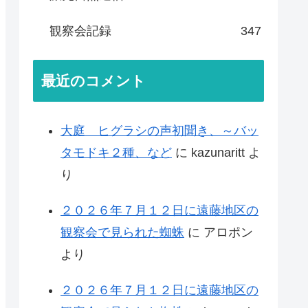
観察会記録
347
最近のコメント
大庭 ヒグラシの声初聞き、～バッ
タモドキ２種、など
に
kazunaritt
よ
り
２０２６年７月１２日に遠藤地区の
観察会で見られた蜘蛛
に
アロポン
より
２０２６年７月１２日に遠藤地区の