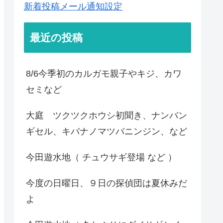
新着投稿メール通知設定
最近の投稿
8/6今季初のカルガモ親子やキジ、カワ
セミなど
大庭 ツクツクホウシ初聞き、ナンバン
ギセル、キバナノマツバニンジン、など
今田遊水地（ チュウサギ登場 など ）
今度の日曜日、９日の探偵団は夏休みだ
よ