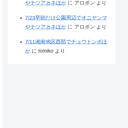
やナツアカネほか
に
アロポン
より
7/23早朝だけ公園周辺でオニヤンマ
やナツアカネほか
に
アロポン
より
7/11湘南地区西部でチョウトンボほ
か
に
tomiko
より