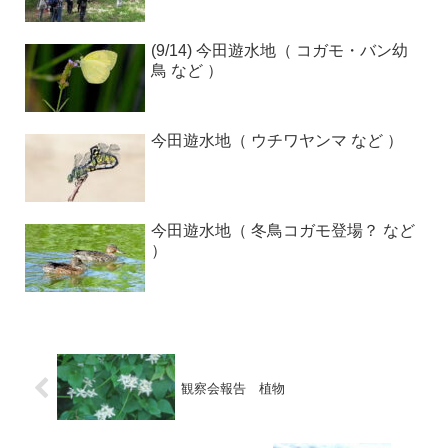
(9/14) 今田遊水地（ コガモ・バン幼
鳥 など ）
今田遊水地（ ウチワヤンマ など ）
今田遊水地（ 冬鳥コガモ登場？ など
）
観察会報告 植物