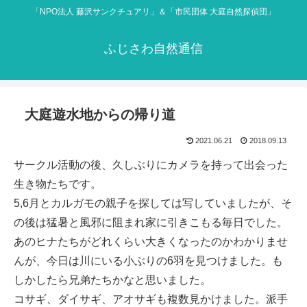
「NPO法人 藤沢サンクチュアリ」＆「市民団体 大庭自然探偵団」
ふじさわ自然通信
大庭遊水地からの帰り道
2021.06.21
2018.09.13
サークル活動の後、久しぶりにカメラを持って出会った
生き物たちです。
5,6月とカルガモの親子を探しては写していましたが、そ
の後は猛暑と風邪に阻まれ家に引きこもる毎日でした。
あのヒナたちがどれくらい大きくなったのかわかりませ
んが、今日は川にいる小ぶりの6羽を見つけました。も
しかしたら兄弟たちかなと思いました。
コサギ、ダイサギ、アオサギも複数見かけました。派手