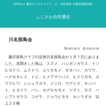
「NPO法人 藤沢サンクチュアリ」＆「市民団体 大庭自然探偵団」
ふじさわ自然通信
川名探鳥会
2021.06.21
2018.01.08
藤沢探鳥クラブの定例川名探鳥会が１月７日にありま
した。見聞きした鳥は、スズメ、ハシボソガラス、イソ
ヒヨドリ、ムクドリ、ユリカモメ、オオバン、カワウ、
ハクセキレイ、トビ、ヒメアマツバメ、ヒドリガモ、カ
ワラヒワ、シジュウカラ、メジロ、ウグイス、キジバ
ト、ヒヨドリ、バン、セグロカモメ、ツグミ、モズ、ハ
シブトガラス、コゲラ、ジョウビタキ、カシラダカ 以
上２５種