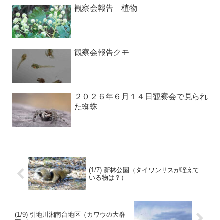
観察会報告 植物
観察会報告クモ
２０２６年６月１４日観察会で見られ
た蜘蛛
(1/7) 新林公園（タイワンリスが咥えて
いる物は？）
(1/9) 引地川湘南台地区（カワウの大群