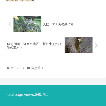
大庭 エナガの巣作り
(3/4) 引地川湘南台地区（ 桜に生えた植
物の若木 ）
ホーム
自然通信
Total page views:640,705