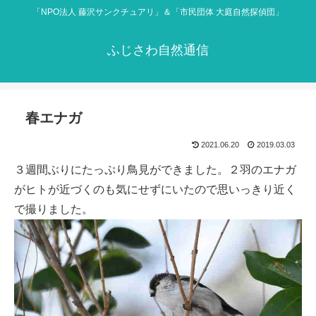
「NPO法人 藤沢サンクチュアリ」＆「市民団体 大庭自然探偵団」
ふじさわ自然通信
春エナガ
2021.06.20
2019.03.03
３週間ぶりにたっぷり鳥見ができました。２羽のエナガ
がヒトが近づくのも気にせずにいたので思いっきり近く
で撮りました。