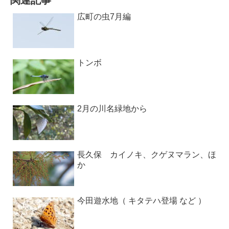
広町の虫7月編
トンボ
2月の川名緑地から
長久保 カイノキ、クゲヌマラン、ほ
か
今田遊水地（ キタテハ登場 など ）