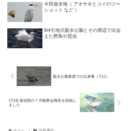
今田遊水地（ アオサギとコイのツー
ショット など ）
8/4引地川親水公園とその周辺で出会
えた野鳥や昆虫
親水公園東屋での出来事（7/11）
(7/14) 探偵団の７月観察会報告を投稿し
ました
ホーム
自然通信