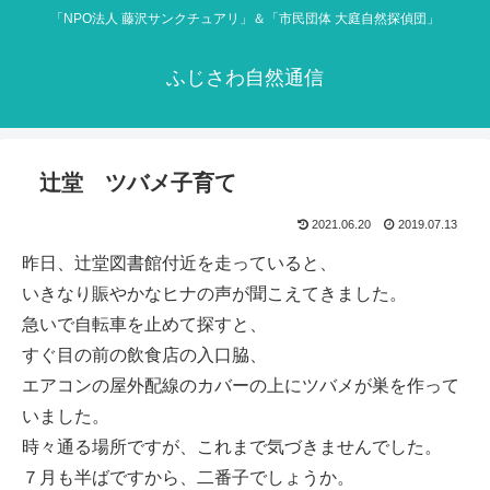
「NPO法人 藤沢サンクチュアリ」＆「市民団体 大庭自然探偵団」
ふじさわ自然通信
辻堂 ツバメ子育て
2021.06.20
2019.07.13
昨日、辻堂図書館付近を走っていると、
いきなり賑やかなヒナの声が聞こえてきました。
急いで自転車を止めて探すと、
すぐ目の前の飲食店の入口脇、
エアコンの屋外配線のカバーの上にツバメが巣を作って
いました。
時々通る場所ですが、これまで気づきませんでした。
７月も半ばですから、二番子でしょうか。