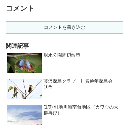
コメント
コメントを書き込む
関連記事
親水公園周辺散策
藤沢探鳥クラブ：川名通年探鳥会
10/5
(1/9) 引地川湘南台地区（カワウの大
群再び）