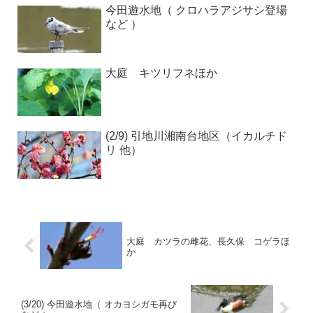
今田遊水地（ クロハラアジサシ登場
など ）
大庭 キツリフネほか
(2/9) 引地川湘南台地区（イカルチド
リ 他）
大庭 カツラの雌花、長久保 コゲラほ
か
(3/20) 今田遊水地（ オカヨシガモ再び