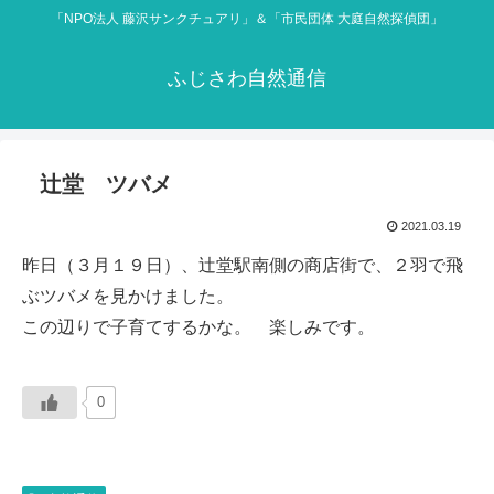
「NPO法人 藤沢サンクチュアリ」＆「市民団体 大庭自然探偵団」
ふじさわ自然通信
辻堂 ツバメ
2021.03.19
昨日（３月１９日）、辻堂駅南側の商店街で、２羽で飛
ぶツバメを見かけました。
この辺りで子育てするかな。 楽しみです。
0