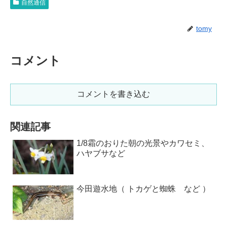
自然通信
tomy
コメント
コメントを書き込む
関連記事
1/8霜のおりた朝の光景やカワセミ、
ハヤブサなど
今田遊水地（ トカゲと蜘蛛 など ）