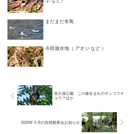
ボ など）
まだまだ冬鳥
今田遊水地（ アオジ など ）
長久保公園 この春生まれのサンコウチ
ョウ？ほか
2020年９月の自然観察会お知らせ