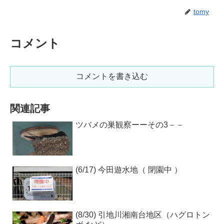
tomy
コメント
コメントを書き込む
関連記事
ツバメの巣観察ーーその3－－
(6/17) 今田遊水地（ 閉園中 ）
(8/30) 引地川湘南台地区（ハグロトン