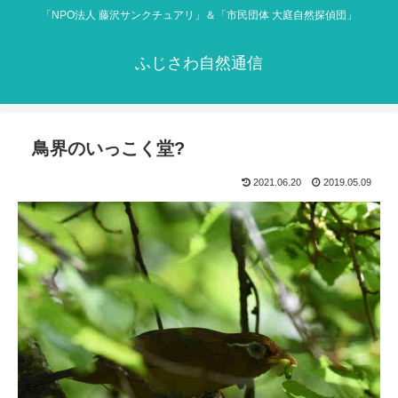
「NPO法人 藤沢サンクチュアリ」＆「市民団体 大庭自然探偵団」
ふじさわ自然通信
鳥界のいっこく堂?
2021.06.20
2019.05.09