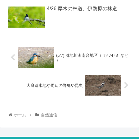
4/26 厚木の林道、伊勢原の林道
(5/7) 引地川湘南台地区（ カワセミ など
）
大庭遊水地や周辺の野鳥や昆虫
ホーム
自然通信