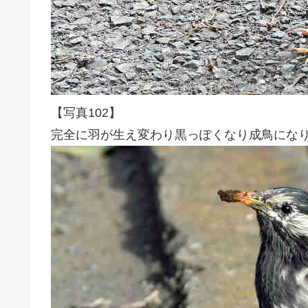
【写真102】
完全に羽が生え変わり黒っぽくなり成鳥にな