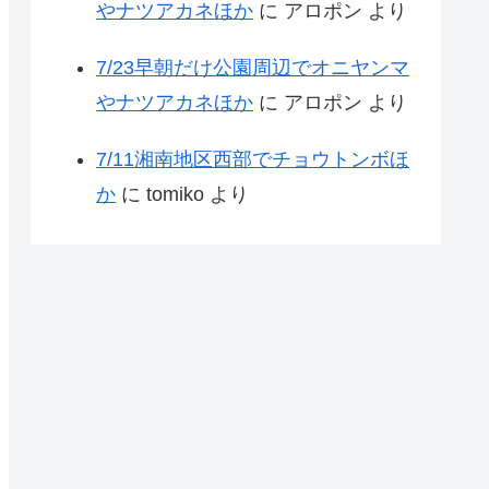
やナツアカネほか
に
アロポン
より
7/23早朝だけ公園周辺でオニヤンマ
やナツアカネほか
に
アロポン
より
7/11湘南地区西部でチョウトンボほ
か
に
tomiko
より