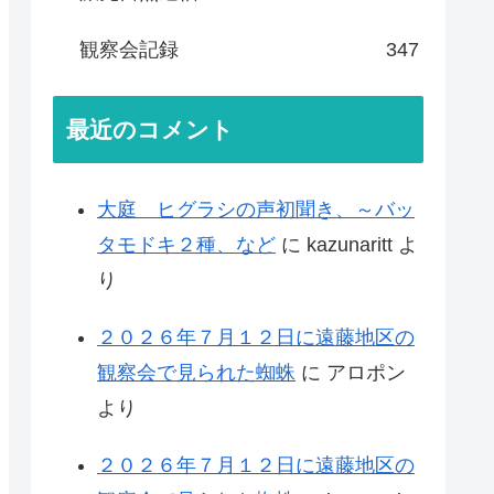
観察会記録
347
最近のコメント
大庭 ヒグラシの声初聞き、～バッ
タモドキ２種、など
に
kazunaritt
よ
り
２０２６年７月１２日に遠藤地区の
観察会で見られた蜘蛛
に
アロポン
より
２０２６年７月１２日に遠藤地区の