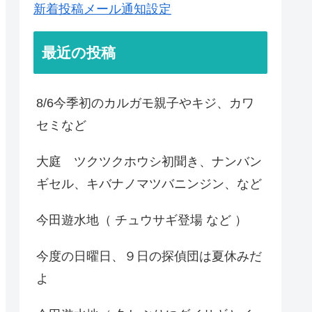
新着投稿メール通知設定
最近の投稿
8/6今季初のカルガモ親子やキジ、カワ
セミなど
大庭 ツクツクホウシ初聞き、ナンバン
ギセル、キバナノマツバニンジン、など
今田遊水地（ チュウサギ登場 など ）
今度の日曜日、９日の探偵団は夏休みだ
よ