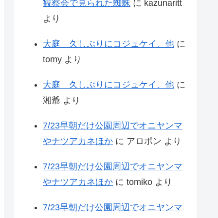
観察会で見られた蜘蛛
に
kazunaritt
より
大庭 久しぶりにコジュケイ、他
に
tomy
より
大庭 久しぶりにコジュケイ、他
に
湘爺
より
7/23早朝だけ公園周辺でオニヤンマ
やナツアカネほか
に
アロポン
より
7/23早朝だけ公園周辺でオニヤンマ
やナツアカネほか
に
tomiko
より
7/23早朝だけ公園周辺でオニヤンマ