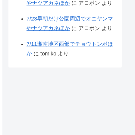
やナツアカネほか
に
アロポン
より
7/23早朝だけ公園周辺でオニヤンマ
やナツアカネほか
に
アロポン
より
7/11湘南地区西部でチョウトンボほ
か
に
tomiko
より