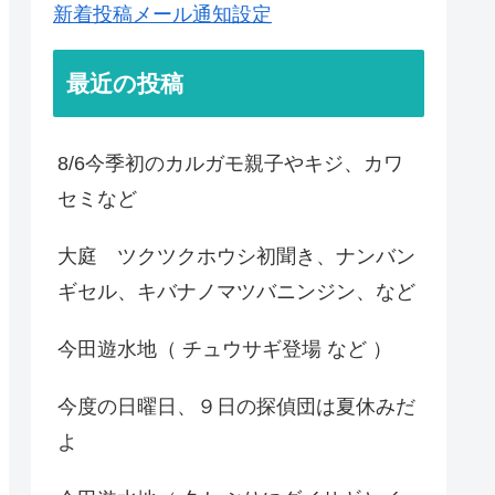
新着投稿メール通知設定
最近の投稿
8/6今季初のカルガモ親子やキジ、カワ
セミなど
大庭 ツクツクホウシ初聞き、ナンバン
ギセル、キバナノマツバニンジン、など
今田遊水地（ チュウサギ登場 など ）
今度の日曜日、９日の探偵団は夏休みだ
よ