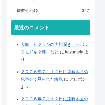
観察会記録
347
最近のコメント
大庭 ヒグラシの声初聞き、～バッ
タモドキ２種、など
に
kazunaritt
よ
り
２０２６年７月１２日に遠藤地区の
観察会で見られた蜘蛛
に
アロポン
より
２０２６年７月１２日に遠藤地区の