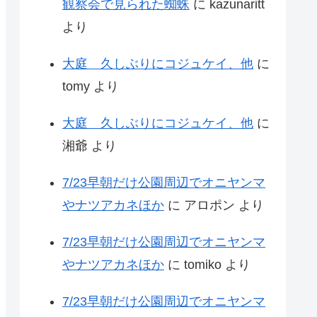
観察会で見られた蜘蛛
に
kazunaritt
より
大庭 久しぶりにコジュケイ、他
に
tomy
より
大庭 久しぶりにコジュケイ、他
に
湘爺
より
7/23早朝だけ公園周辺でオニヤンマ
やナツアカネほか
に
アロポン
より
7/23早朝だけ公園周辺でオニヤンマ
やナツアカネほか
に
tomiko
より
7/23早朝だけ公園周辺でオニヤンマ