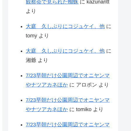
観察会で見られた蜘蛛
に
kazunaritt
より
大庭 久しぶりにコジュケイ、他
に
tomy
より
大庭 久しぶりにコジュケイ、他
に
湘爺
より
7/23早朝だけ公園周辺でオニヤンマ
やナツアカネほか
に
アロポン
より
7/23早朝だけ公園周辺でオニヤンマ
やナツアカネほか
に
tomiko
より
7/23早朝だけ公園周辺でオニヤンマ