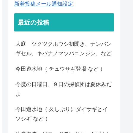
新着投稿メール通知設定
最近の投稿
大庭 ツクツクホウシ初聞き、ナンバン
ギセル、キバナノマツバニンジン、など
今田遊水地（ チュウサギ登場 など ）
今度の日曜日、９日の探偵団は夏休みだ
よ
今田遊水地（ 久しぶりにダイサギとイ
ソシギ など ）