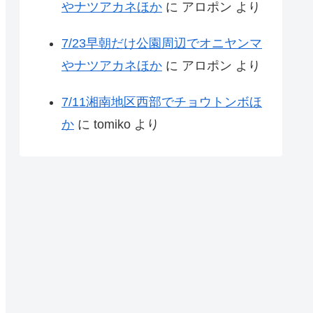
やナツアカネほか
に
アロポン
より
7/23早朝だけ公園周辺でオニヤンマ
やナツアカネほか
に
アロポン
より
7/11湘南地区西部でチョウトンボほ
か
に
tomiko
より