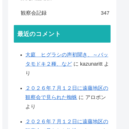
観察会記録
347
最近のコメント
大庭 ヒグラシの声初聞き、～バッ
タモドキ２種、など
に
kazunaritt
よ
り
２０２６年７月１２日に遠藤地区の
観察会で見られた蜘蛛
に
アロポン
より
２０２６年７月１２日に遠藤地区の