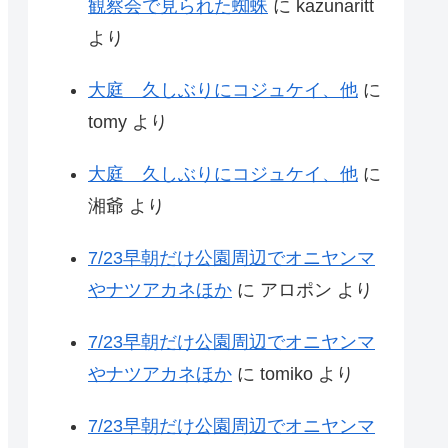
観察会で見られた蜘蛛
に
kazunaritt
より
大庭 久しぶりにコジュケイ、他
に
tomy
より
大庭 久しぶりにコジュケイ、他
に
湘爺
より
7/23早朝だけ公園周辺でオニヤンマ
やナツアカネほか
に
アロポン
より
7/23早朝だけ公園周辺でオニヤンマ
やナツアカネほか
に
tomiko
より
7/23早朝だけ公園周辺でオニヤンマ