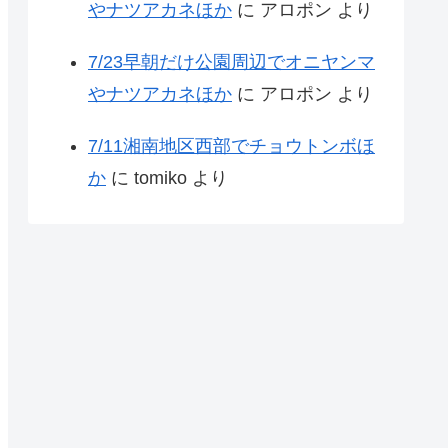
やナツアカネほか
に
アロポン
より
7/23早朝だけ公園周辺でオニヤンマ
やナツアカネほか
に
アロポン
より
7/11湘南地区西部でチョウトンボほ
か
に
tomiko
より