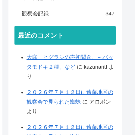
観察会記録
347
最近のコメント
大庭 ヒグラシの声初聞き、～バッ
タモドキ２種、など
に
kazunaritt
よ
り
２０２６年７月１２日に遠藤地区の
観察会で見られた蜘蛛
に
アロポン
より
２０２６年７月１２日に遠藤地区の