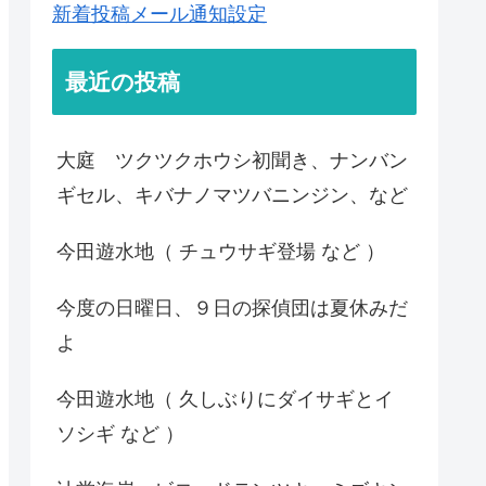
新着投稿メール通知設定
最近の投稿
大庭 ツクツクホウシ初聞き、ナンバン
ギセル、キバナノマツバニンジン、など
今田遊水地（ チュウサギ登場 など ）
今度の日曜日、９日の探偵団は夏休みだ
よ
今田遊水地（ 久しぶりにダイサギとイ
ソシギ など ）