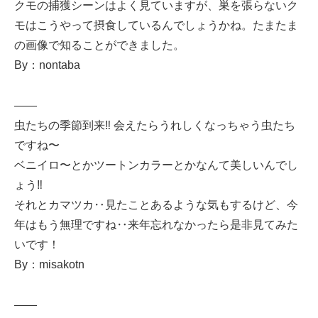
クモの捕獲シーンはよく見ていますが、巣を張らないク
モはこうやって摂食しているんでしょうかね。たまたま
の画像で知ることができました。
By：nontaba
——
虫たちの季節到来‼️ 会えたらうれしくなっちゃう虫たち
ですね〜
ベニイロ〜とかツートンカラーとかなんて美しいんでし
ょう‼️
それとカマツカ‥見たことあるような気もするけど、今
年はもう無理ですね‥来年忘れなかったら是非見てみた
いです！
By：misakotn
——