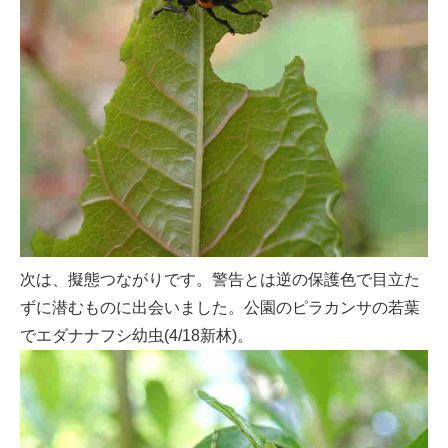
次は、擬態つながりです。警告とは逆の保護色で目立た
ずに潜むものに出会いました。公園のピラカンサの若葉
でエダナナフシ幼虫(4/18新林)。