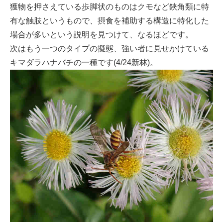
獲物を押さえている歩脚状のものはクモなど鋏角類に特
有な触肢というもので、摂食を補助する構造に特化した
場合が多いという説明を見つけて、なるほどです。
次はもう一つのタイプの擬態、強い者に見せかけている
キマダラハナバチの一種です(4/24新林)。