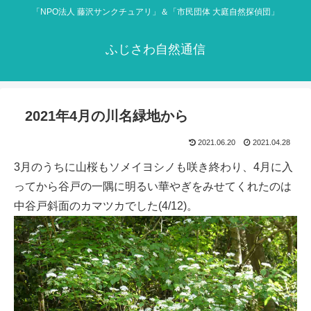
「NPO法人 藤沢サンクチュアリ」＆「市民団体 大庭自然探偵団」
ふじさわ自然通信
2021年4月の川名緑地から
2021.06.20
2021.04.28
3月のうちに山桜もソメイヨシノも咲き終わり、4月に入
ってから谷戸の一隅に明るい華やぎをみせてくれたのは
中谷戸斜面のカマツカでした(4/12)。