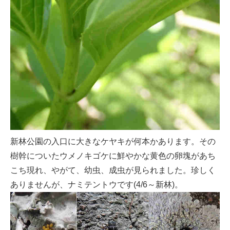
新林公園の入口に大きなケヤキが何本かあります。その
樹幹についたウメノキゴケに鮮やかな黄色の卵塊があち
こち現れ、やがて、幼虫、成虫が見られました。珍しく
ありませんが、ナミテントウです(4/6～新林)。