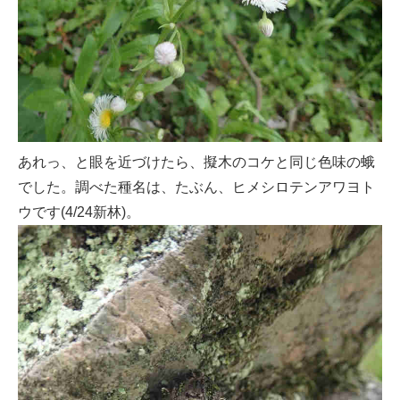
あれっ、と眼を近づけたら、擬木のコケと同じ色味の蛾
でした。調べた種名は、たぶん、ヒメシロテンアワヨト
ウです(4/24新林)。