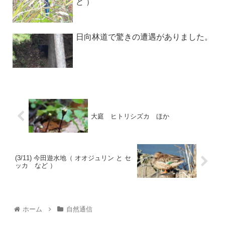
ど ）
日向林道で驚きの遭遇がありました。
大庭 ヒトリシズカ ほか
(3/11) 今田遊水地（ オオジュリン と セ
ッカ など ）
ホーム
自然通信