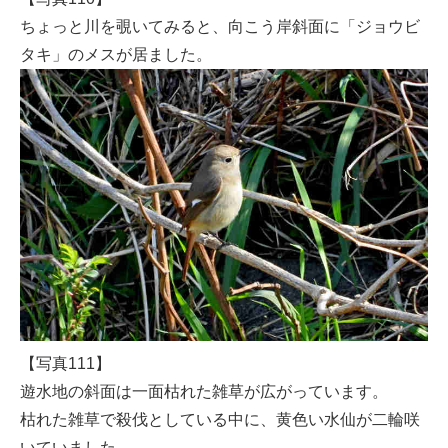
ちょっと川を覗いてみると、向こう岸斜面に「ジョウビ
タキ」のメスが居ました。
【写真111】
遊水地の斜面は一面枯れた雑草が広がっています。
枯れた雑草で殺伐としている中に、黄色い水仙が二輪咲
いていました。