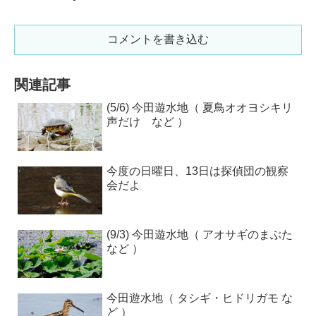
コメントを書き込む
関連記事
(5/6) 今田遊水地（ 夏鳥オオヨシキリ
声だけ など ）
今度の日曜日、13日は探偵団の観察
会だよ
(9/3) 今田遊水地（ アオサギのまぶた
など ）
今田遊水地（ タシギ・ヒドリガモ な
ど ）