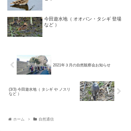
今田遊水地（ オオバン・タシギ 登場
など ）
2021年３月の自然観察会お知らせ
(3/3) 今田遊水地（ タシギ や ノスリ
など ）
ホーム
自然通信