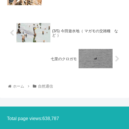
(3/5) 今田遊水地（ マガモの交雑種 な
ど ）
七里のクロガモ
ホーム
自然通信
Total page views:638,787