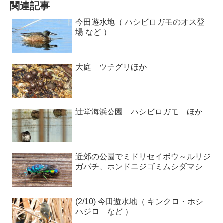
関連記事
今田遊水地（ ハシビロガモのオス登
場 など ）
大庭 ツチグリほか
辻堂海浜公園 ハシビロガモ ほか
近郊の公園でミドリセイボウ～ルリジ
ガバチ、ホンドニジゴミムシダマシ
(2/10) 今田遊水地（ キンクロ・ホシ
ハジロ など ）