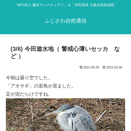
「NPO法人 藤沢サンクチュアリ」＆「市民団体 大庭自然探偵団」
ふじさわ自然通信
(3/6) 今田遊水地（ 警戒心薄いセッカ な
ど ）
2021.06.20
2021.03.06
今朝は曇り空でした。
「アオサギ」の若鳥が居ました。
足が泥だらけですね。