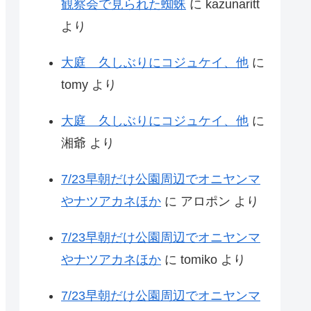
観察会で見られた蜘蛛
に
kazunaritt
より
大庭 久しぶりにコジュケイ、他
に
tomy
より
大庭 久しぶりにコジュケイ、他
に
湘爺
より
7/23早朝だけ公園周辺でオニヤンマ
やナツアカネほか
に
アロポン
より
7/23早朝だけ公園周辺でオニヤンマ
やナツアカネほか
に
tomiko
より
7/23早朝だけ公園周辺でオニヤンマ