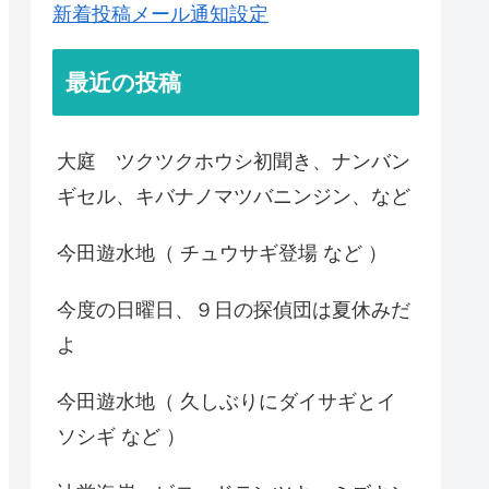
新着投稿メール通知設定
最近の投稿
大庭 ツクツクホウシ初聞き、ナンバン
ギセル、キバナノマツバニンジン、など
今田遊水地（ チュウサギ登場 など ）
今度の日曜日、９日の探偵団は夏休みだ
よ
今田遊水地（ 久しぶりにダイサギとイ
ソシギ など ）