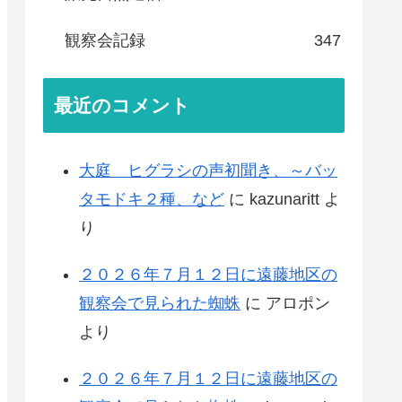
観察会記録
347
最近のコメント
大庭 ヒグラシの声初聞き、～バッ
タモドキ２種、など
に
kazunaritt
よ
り
２０２６年７月１２日に遠藤地区の
観察会で見られた蜘蛛
に
アロポン
より
２０２６年７月１２日に遠藤地区の