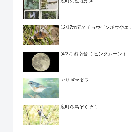
広町の絵はがき
12/17地元でチョウゲンボウや
(4/27) 湘南台（ ピンクムーン ）
アサギマダラ
広町冬鳥ぞくぞく