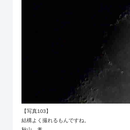
【写真103】
結構よく撮れるもんですね。
秋山 孝