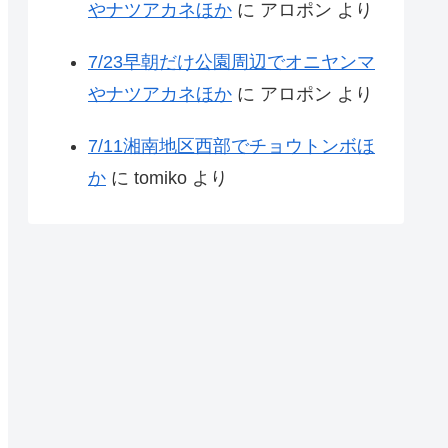
やナツアカネほか
に
アロポン
より
7/23早朝だけ公園周辺でオニヤンマ
やナツアカネほか
に
アロポン
より
7/11湘南地区西部でチョウトンボほ
か
に
tomiko
より