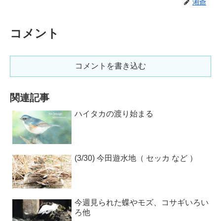
湘爺
コメント
コメントを書き込む
関連記事
ハイタカの渡り始まる
(3/30) 今田遊水地（ セッカ など ）
今週見られた蝶やモズ、コサギいろい
ろ他