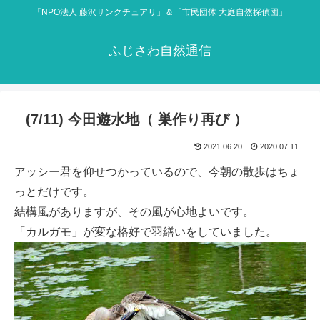
「NPO法人 藤沢サンクチュアリ」＆「市民団体 大庭自然探偵団」
ふじさわ自然通信
(7/11) 今田遊水地（ 巣作り再び ）
2021.06.20
2020.07.11
アッシー君を仰せつかっているので、今朝の散歩はちょ
っとだけです。
結構風がありますが、その風が心地よいです。
「カルガモ」が変な格好で羽繕いをしていました。