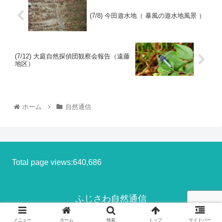
(7/8) 今田遊水地（ 暴風の遊水地風景 ）
(7/12) 大庭自然探偵団観察会報告（遠藤
地区）
ホーム
自然通信
Total page views:640,686
ふじさわ自然通信
© 2013-2026 ふじさわ自然通信.
メニュー
ホーム
検索
トップ
サイドバー