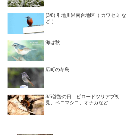
(3/8) 引地川湘南台地区（ カワセミ な
ど ）
海は秋
広町の冬鳥
3/5啓蟄の日 ビロードツリアブ初
見、ベニマシコ、オナガなど