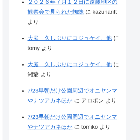
２０２６年７月１２日に遠藤地区の
観察会で見られた蜘蛛
に
kazunaritt
より
大庭 久しぶりにコジュケイ、他
に
tomy
より
大庭 久しぶりにコジュケイ、他
に
湘爺
より
7/23早朝だけ公園周辺でオニヤンマ
やナツアカネほか
に
アロポン
より
7/23早朝だけ公園周辺でオニヤンマ
やナツアカネほか
に
tomiko
より