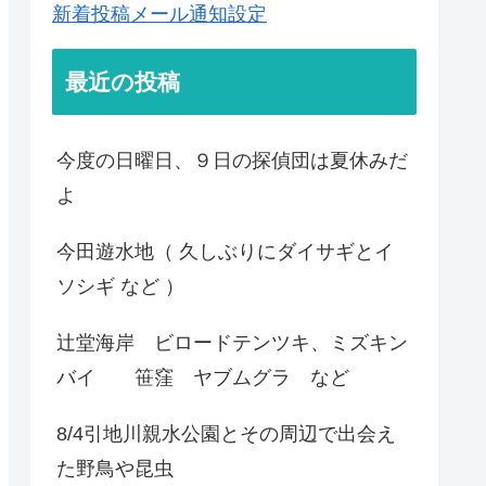
新着投稿メール通知設定
最近の投稿
今度の日曜日、９日の探偵団は夏休みだ
よ
今田遊水地（ 久しぶりにダイサギとイ
ソシギ など ）
辻堂海岸 ビロードテンツキ、ミズキン
バイ 笹窪 ヤブムグラ など
8/4引地川親水公園とその周辺で出会え
た野鳥や昆虫