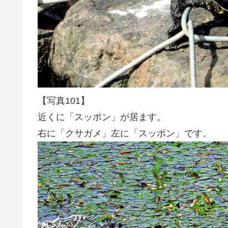
【写真101】
近くに「スッポン」が居ます。
右に「クサガメ」左に「スッポン」です。