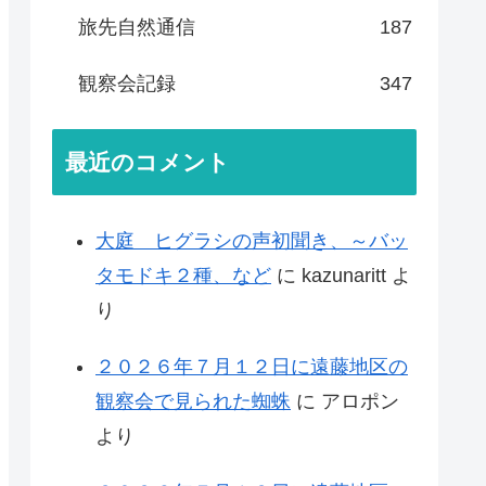
旅先自然通信
187
観察会記録
347
最近のコメント
大庭 ヒグラシの声初聞き、～バッ
タモドキ２種、など
に
kazunaritt
よ
り
２０２６年７月１２日に遠藤地区の
観察会で見られた蜘蛛
に
アロポン
より