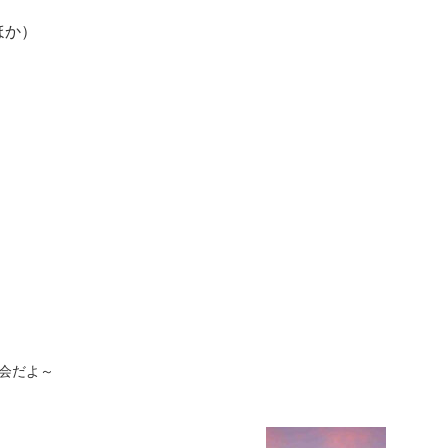
ほか）
察会だよ～