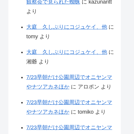
観察会で見られた蜘蛛
に
kazunaritt
より
大庭 久しぶりにコジュケイ、他
に
tomy
より
大庭 久しぶりにコジュケイ、他
に
湘爺
より
7/23早朝だけ公園周辺でオニヤンマ
やナツアカネほか
に
アロポン
より
7/23早朝だけ公園周辺でオニヤンマ
やナツアカネほか
に
tomiko
より
7/23早朝だけ公園周辺でオニヤンマ