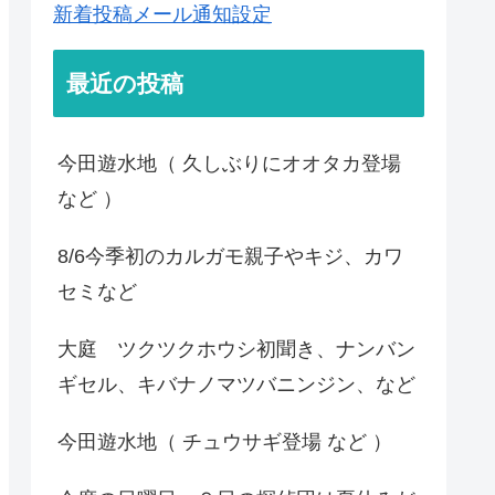
新着投稿メール通知設定
最近の投稿
今田遊水地（ 久しぶりにオオタカ登場
など ）
8/6今季初のカルガモ親子やキジ、カワ
セミなど
大庭 ツクツクホウシ初聞き、ナンバン
ギセル、キバナノマツバニンジン、など
今田遊水地（ チュウサギ登場 など ）