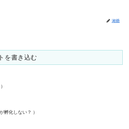
湘爺
トを書き込む
 ）
の卵が孵化しない？ ）