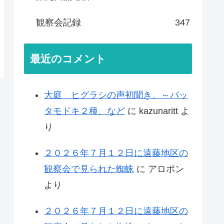
観察会記録
347
最近のコメント
大庭 ヒグラシの声初聞き、～バッ
タモドキ２種、など
に
kazunaritt
よ
り
２０２６年７月１２日に遠藤地区の
観察会で見られた蜘蛛
に
アロポン
より
２０２６年７月１２日に遠藤地区の