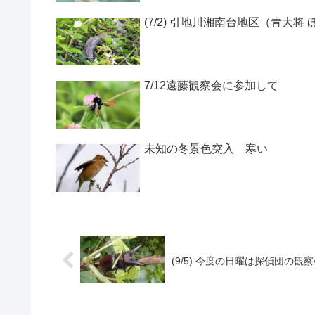
(7/2) 引地川湘南台地区（青大将 
7/12遠藤観察会に参加して
未知の冬景色突入 寒い
(9/5) 今度の日曜は探偵団の観