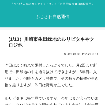
「NPO法人 藤沢サンクチュアリ」＆「市民団体 大庭自然探偵団」
ふじさわ自然通信
(1/13）川崎市生田緑地のルリビタキやク
ロジ他
2021.08.30
2021.01.14
昨日はよく晴れて陽射したっぷりでした。月2回ほど所
用で生田緑地の中を通り抜けて行きますが、3年目に入
りました。何時もカメラ持参で、その時々の植物や生き
物を撮りますが、昨日は野鳥が主でした。
ルリビタキは毎年見ていますが、今年はまだ会っていま
せん。クロジは居ると聞かされていましたが、まだ一度