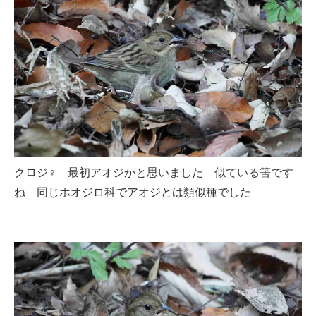
クロジ♀ 最初アオジかと思いました 似ている筈です
ね 同じホオジロ科でアオジとは類似種でした