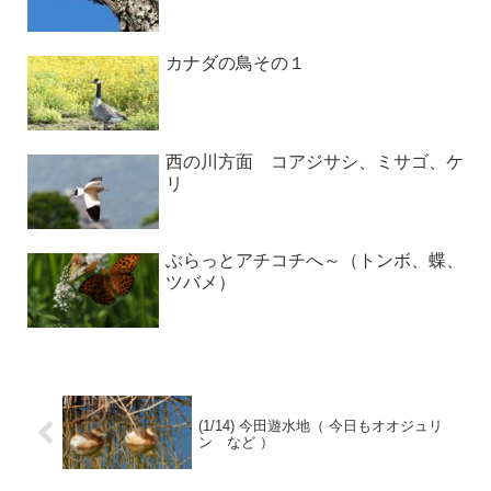
カナダの鳥その１
西の川方面 コアジサシ、ミサゴ、ケ
リ
ぶらっとアチコチへ～（トンボ、蝶、
ツバメ）
(1/14) 今田遊水地（ 今日もオオジュリ
ン など ）