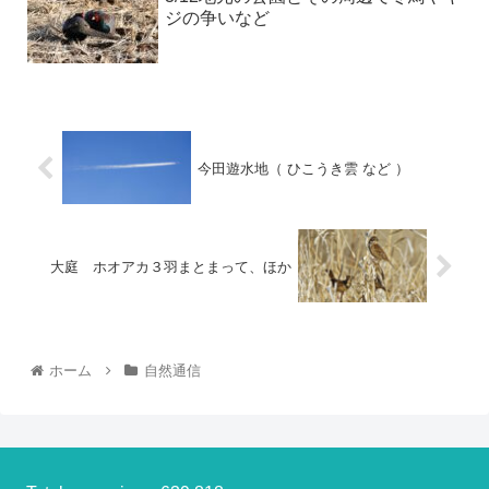
ジの争いなど
今田遊水地（ ひこうき雲 など ）
大庭 ホオアカ３羽まとまって、ほか
ホーム
自然通信