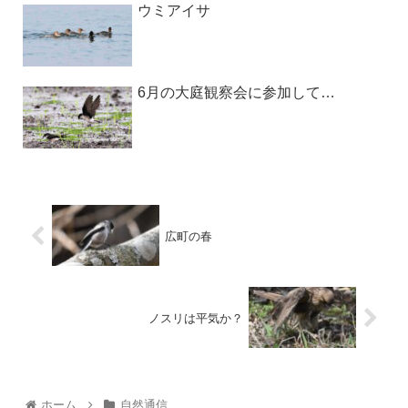
ウミアイサ
6月の大庭観察会に参加して…
広町の春
ノスリは平気か？
ホーム
自然通信