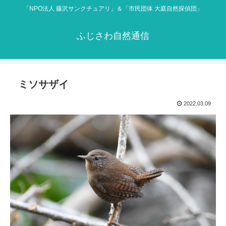
「NPO法人 藤沢サンクチュアリ」＆「市民団体 大庭自然探偵団」
ふじさわ自然通信
ミソサザイ
2022.03.09