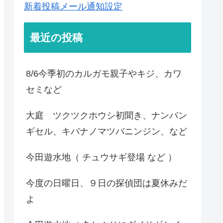
新着投稿メール通知設定
最近の投稿
8/6今季初のカルガモ親子やキジ、カワ
セミなど
大庭 ツクツクホウシ初聞き、ナンバン
ギセル、キバナノマツバニンジン、など
今田遊水地（ チュウサギ登場 など ）
今度の日曜日、９日の探偵団は夏休みだ
よ