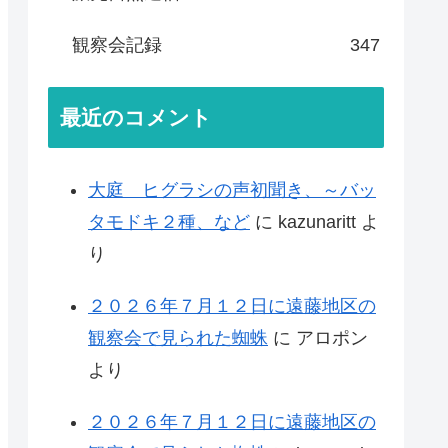
観察会記録
347
最近のコメント
大庭 ヒグラシの声初聞き、～バッ
タモドキ２種、など
に
kazunaritt
よ
り
２０２６年７月１２日に遠藤地区の
観察会で見られた蜘蛛
に
アロポン
より
２０２６年７月１２日に遠藤地区の