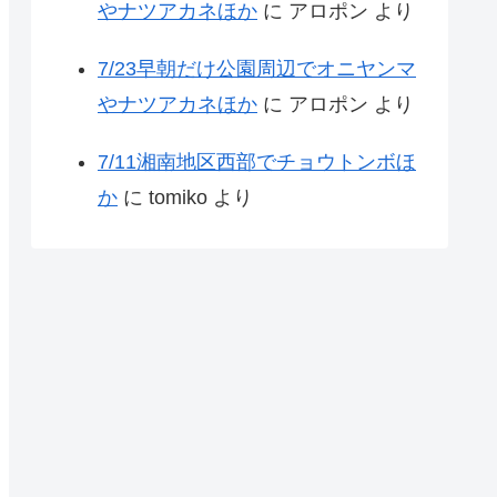
やナツアカネほか
に
アロポン
より
7/23早朝だけ公園周辺でオニヤンマ
やナツアカネほか
に
アロポン
より
7/11湘南地区西部でチョウトンボほ
か
に
tomiko
より