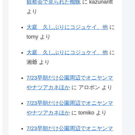
観察会で見られた蜘蛛
に
kazunaritt
より
大庭 久しぶりにコジュケイ、他
に
tomy
より
大庭 久しぶりにコジュケイ、他
に
湘爺
より
7/23早朝だけ公園周辺でオニヤンマ
やナツアカネほか
に
アロポン
より
7/23早朝だけ公園周辺でオニヤンマ
やナツアカネほか
に
tomiko
より
7/23早朝だけ公園周辺でオニヤンマ