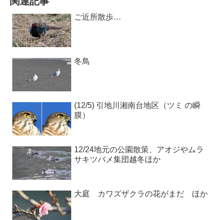
関連記事
ご近所散歩…
冬鳥
(12/5) 引地川湘南台地区（ツミ の瞬
膜）
12/24地元の公園散策、アオジやムラ
サキツバメ集団越冬ほか
大庭 カワズザクラの花がまだ ほか