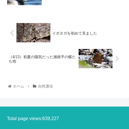
イボタガを初めて見ました
（4/13）初夏の陽気だった湘南平の蝶た
ち他
ホーム
自然通信
Total page views:639,227