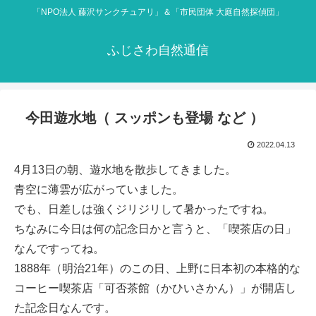
「NPO法人 藤沢サンクチュアリ」＆「市民団体 大庭自然探偵団」
ふじさわ自然通信
今田遊水地（ スッポンも登場 など ）
2022.04.13
4月13日の朝、遊水地を散歩してきました。
青空に薄雲が広がっていました。
でも、日差しは強くジリジリして暑かったですね。
ちなみに今日は何の記念日かと言うと、「喫茶店の日」
なんですってね。
1888年（明治21年）のこの日、上野に日本初の本格的な
コーヒー喫茶店「可否茶館（かひいさかん）」が開店し
た記念日なんです。