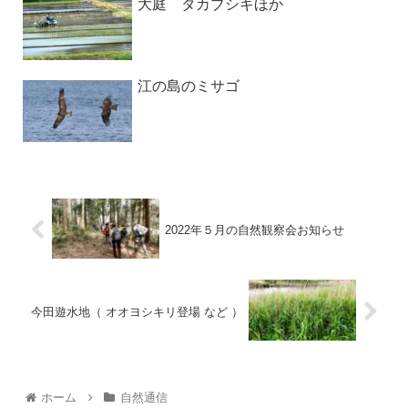
大庭 タカブシギほか
江の島のミサゴ
2022年５月の自然観察会お知らせ
今田遊水地（ オオヨシキリ登場 など ）
ホーム
自然通信