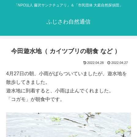
「NPO法人 藤沢サンクチュアリ」＆「市民団体 大庭自然探偵団」
ふじさわ自然通信
今田遊水地（ カイツブリの朝食 など ）
2022.04.28
2022.04.27
4月27日の朝、小雨がぱらついていましたが、遊水地を
散歩してきました。
遊水地に到着すると、小雨は止んでくれました。
「コガモ」が朝食中です。