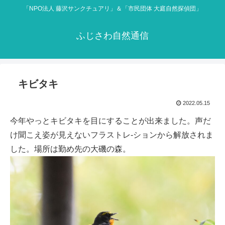
「NPO法人 藤沢サンクチュアリ」＆「市民団体 大庭自然探偵団」
ふじさわ自然通信
キビタキ
2022.05.15
今年やっとキビタキを目にすることが出来ました。声だ
け聞こえ姿が見えないフラストレ-ションから解放されま
した。場所は勤め先の大磯の森。